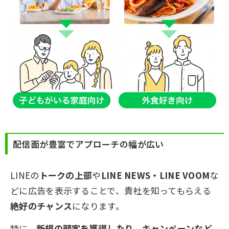
配信面が豊富でアプローチの幅が広い
LINEの
トークの上部
や
LINE NEWS・LINE VOOM
な
どに広告を表示することで、貴社を知ってもらえる
絶好のチャンス
になります。
特に、
新規の顧客を獲得したり、キャンペーンなど