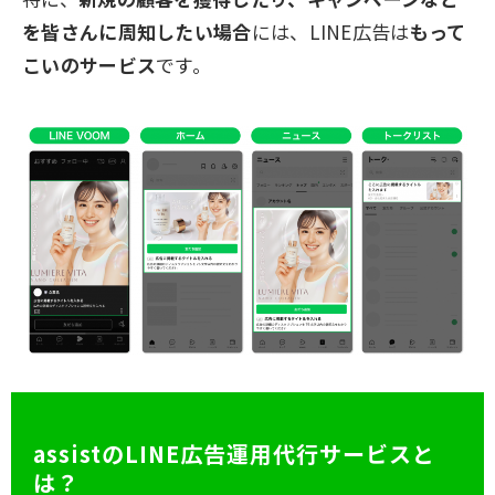
を皆さんに周知したい場合
には、LINE広告は
もって
こいのサービス
です。
assistのLINE広告運用代行サービスと
は？