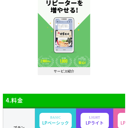
サービス紹介
4.料金
LPベーシック
LPライト
L
プラン