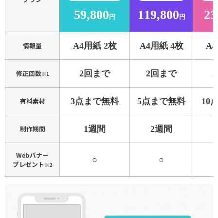
59,800
119,800
23
円
円
情報量
A4用紙 2枚
A4用紙 4枚
A
修正回数
2回まで
2回まで
※1
有料素材
3点まで無料
5点まで無料
10
制作期間
1週間
2週間
Webバナー
○
○
プレゼント
※2