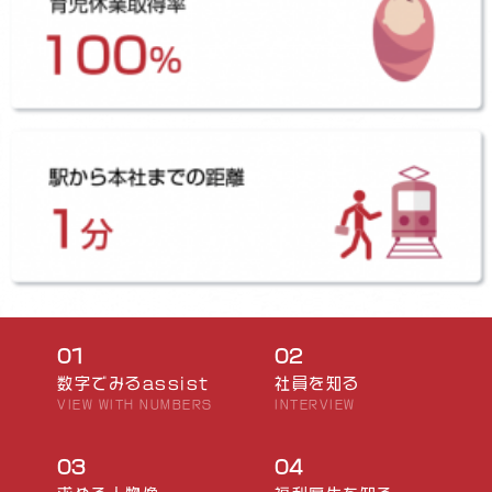
01
02
数字でみるassist
社員を知る
VIEW WITH NUMBERS
INTERVIEW
03
04