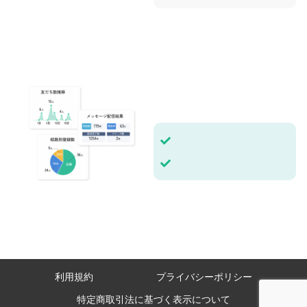
友だち登録経路分析・クーポンの使用状況・メッセージ配信結果・リッチメニューの押されたボタンの計測、ウェブサイトでのコンバージョン計測などアカウントに対するユーザーの関心度合い・反応率を数値で見ることができます。友だち情報もCSVデータでダウンロードが可能です。
利用規約
プライバシーポリシー
特定商取引法に基づく表示について