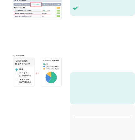
サービスに関するアンケートや、応募フォームとしてアンケート機能を活用することができます。 アンケート回答後にお礼メッセージやPosterクーポンをプレゼントすることもできます。アンケート結果は管理画面でリアルタイムで管理・分析が可能です。
アンケート機能で提供している回答タイプ
チェックボックス / セレクトボックス /ラジオボタン / 段階評価 / テキスト / 日付 / 時間
3,000円/回（上限50）
③アンケート終了時のメッセージ作成＆設定