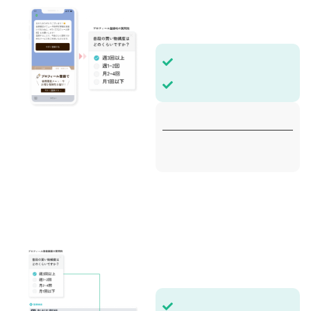
事前に用意した質問にお客様が答えることで、その情報をもとに細かくターゲットを絞った配信が可能になります。例えば、スーパーの買い物頻度が「週3回以上」のお客様に限定して、特売情報やクーポンを配信することができます。 友だち追加時に送るあいさつメッセージに登録を促すボタンを付けたり、リッチメニューに登録ボタンを配置することで、お客様をスムーズにプロフィール登録へと誘導できます。
オリジナル属性とは、プロフィール登録画面に任意の質問項目を追加できます。ユーザーの特性や行動に関するデータが取得可能です。 例えば、スーパーで頻繁に買い物をしている人がどれくらいいるかを把握したい場合、プロフィール登録時に関連する質問を設定し、その回答データを収集します。収集した情報を元に細かくセグメント化した配信を行うことができます。